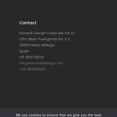
Contact
Escandi Design Costa del Sol S.L.
Ctra. Mijas-Fuengirola, km 3, 5
29650 Mijas, Málaga
Spain
CIF: B93736221
info@escandidesign.com
+34 951068505
Copyright © ESCANDI DESIGN |
PRIVACY
We use cookies to ensure that we give you the best