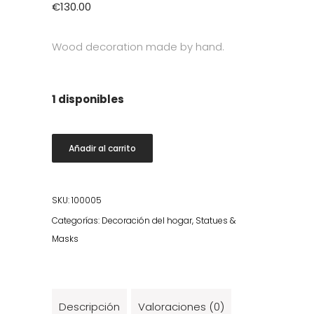
€
130.00
Wood decoration made by hand.
1 disponibles
Gili
Añadir al carrito
Small
Wooden
Mask
SKU:
100005
cantidad
Categorías:
Decoración del hogar
,
Statues &
Masks
Descripción
Valoraciones (0)