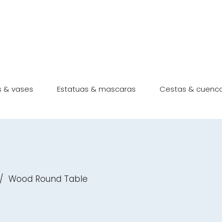
s & vases
Estatuas & mascaras
Cestas & cuenc
/
Wood Round Table