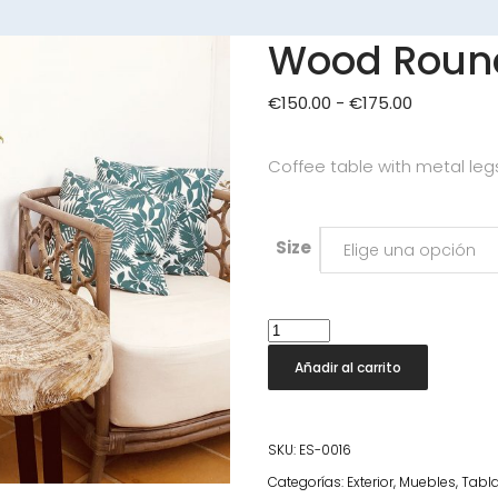
Wood Roun
Rango
€
150.00
-
€
175.00
de
precios:
desde
Coffee table with metal legs
€150.00
hasta
€175.00
Size
Elige una opción
Wood
Round
Añadir al carrito
Table
cantidad
SKU:
ES-0016
Categorías:
Exterior
,
Muebles
,
Tabl