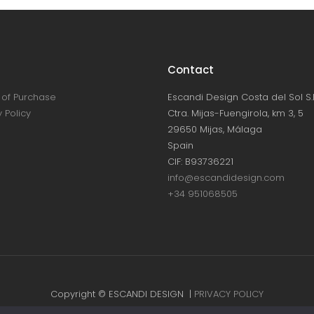
Contact
of Purchase
Escandi Design Costa del Sol S.L
 Policy
Ctra. Mijas-Fuengirola, km 3, 5
29650 Mijas, Málaga
Spain
CIF: B93736221
info@escandidesign.com
+34 951068505
Copyright © ESCANDI DESIGN |
PRIVACY POLICY
Made with love by
NEST387