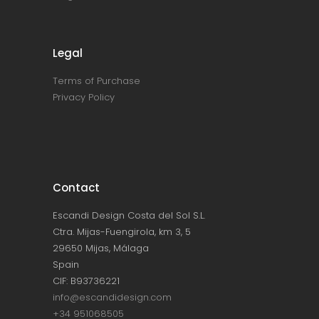
Legal
Terms of Purchase
Privacy Policy
Contact
Escandi Design Costa del Sol S.L.
Ctra. Mijas-Fuengirola, km 3, 5
29650 Mijas, Málaga
Spain
CIF: B93736221
info@escandidesign.com
+34 951068505