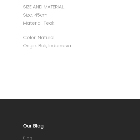
SIZE AND MATERIAL:
Size: 45cm
Material: Teak
Color: Natural
Origin: Bali, Indonesia
Our Blog
Blog