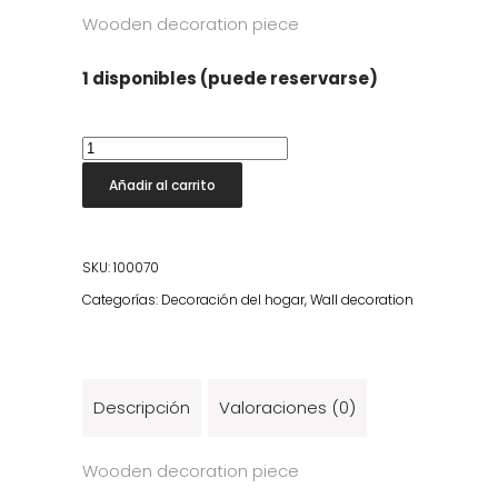
Wooden decoration piece
1 disponibles (puede reservarse)
Kuta
Toro
Añadir al carrito
Head
cantidad
SKU:
100070
Categorías:
Decoración del hogar
,
Wall decoration
Descripción
Valoraciones (0)
Wooden decoration piece