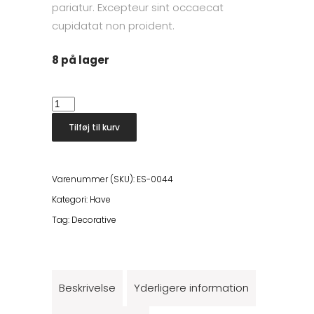
pariatur. Excepteur sint occaecat
cupidatat non proident.
8 på lager
Wooden
Egg
Tilføj til kurv
Chair
antal
Varenummer (SKU):
ES-0044
Kategori:
Have
Tag:
Decorative
Beskrivelse
Yderligere information