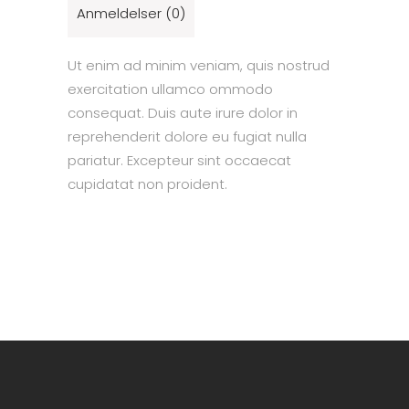
Anmeldelser (0)
Ut enim ad minim veniam, quis nostrud
exercitation ullamco ommodo
consequat. Duis aute irure dolor in
reprehenderit dolore eu fugiat nulla
pariatur. Excepteur sint occaecat
cupidatat non proident.