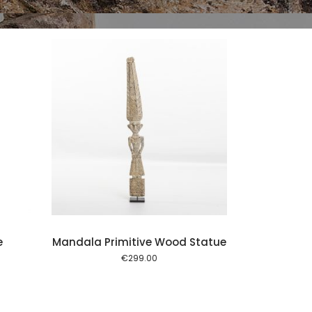
l kurv
e
Mandala Primitive Wood Statue
€
299.00