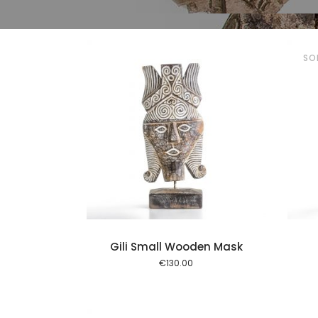
SO
Tilføj til kurv
Gili Small Wooden Mask
€
130.00