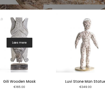
LD
Læs mere
Tilføj til kurv
Tilføj ti
Gili Wooden Mask
Luvi Stone Man Statu
€
165.00
€
349.00