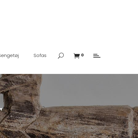
Sengetøj
Sofas
0
r