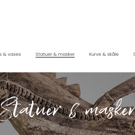
s & vases
Statuer & masker
Kurve & skåle
Statuer & maske