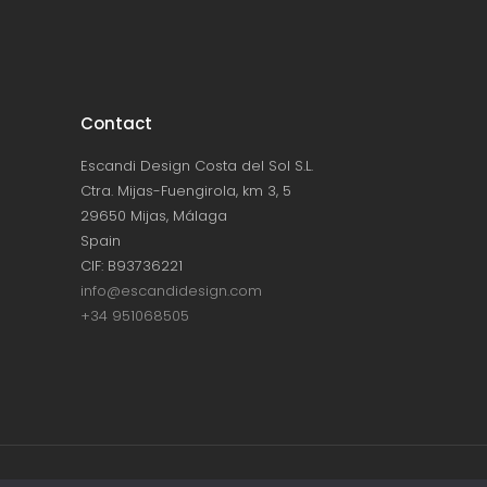
Contact
Escandi Design Costa del Sol S.L.
Ctra. Mijas-Fuengirola, km 3, 5
29650 Mijas, Málaga
Spain
CIF: B93736221
info@escandidesign.com
+34 951068505