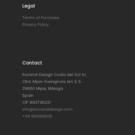
Legal
Terms of Purchase
Privacy Policy
Contact
Escandi Design Costa del Sol S.L.
Ctra. Mijas-Fuengirola, km 3, 5
29650 Mijas, Málaga
Spain
CIF: B93736221
info@escandidesign.com
+34 951068505