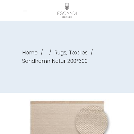
,
Home
/
/
Rugs
Textiles
/
Sandhamn Natur 200*300