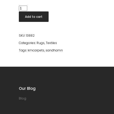
Sandhamn
Natur
Add to cart
200*300
quantity
SKU:
13882
Categories:
Rugs
,
Textiles
Tags:
kmcarpets
,
sandhamn
Our Blog
Blog