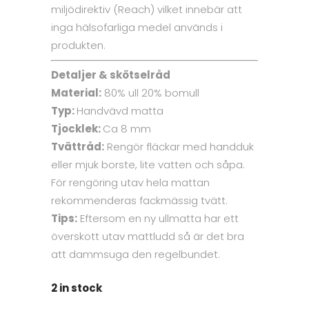
miljödirektiv (Reach) vilket innebär att
inga hälsofarliga medel används i
produkten.
Detaljer & skötselråd
Material:
80% ull 20% bomull
Typ:
Handvävd matta
Tjocklek:
Ca 8 mm
Tvättråd:
Rengör fläckar med handduk
eller mjuk borste, lite vatten och såpa.
För rengöring utav hela mattan
rekommenderas fackmässig tvätt.
Tips:
Eftersom en ny ullmatta har ett
överskott utav mattludd så är det bra
att dammsuga den regelbundet.
2 in stock