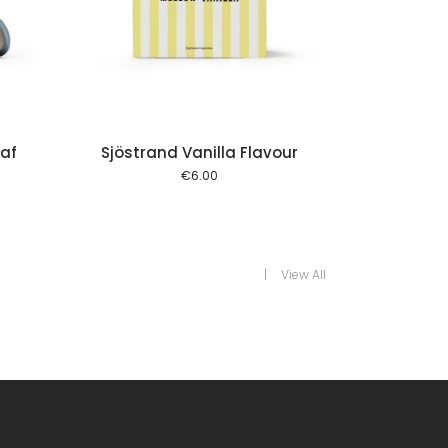
 cart
caf
Sjöstrand Vanilla Flavour
€
6.00
View All