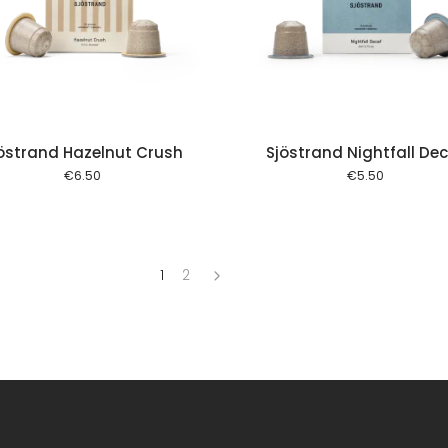
Add to cart
Add to
östrand Hazelnut Crush
Sjöstrand Nightfall De
€
6.50
€
5.50
1
2