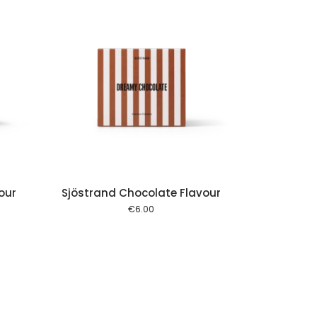
 cart
our
Sjöstrand Chocolate Flavour
€
6.00