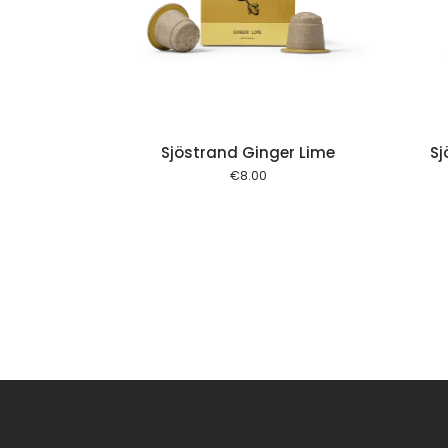
Add to cart
Add to cart
Sjöstrand Ginger Lime
Sj
€
8.00