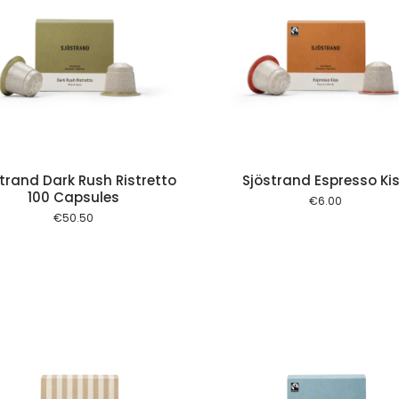
Add to cart
Add to
trand Dark Rush Ristretto
Sjöstrand Espresso Ki
100 Capsules
€
6.00
€
50.50