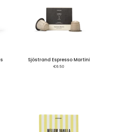
 cart
ss
Sjöstrand Espresso Martini
€
6.50