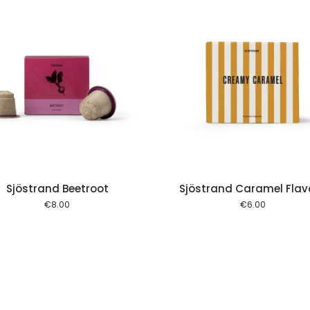
Add to cart
Add to
Sjöstrand Beetroot
Sjöstrand Caramel Flav
€
8.00
€
6.00