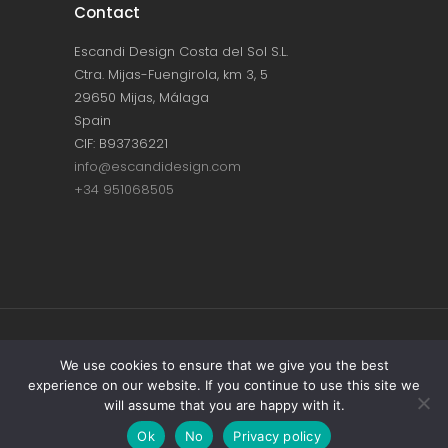
Contact
Escandi Design Costa del Sol S.L.
Ctra. Mijas-Fuengirola, km 3, 5
29650 Mijas, Málaga
Spain
CIF: B93736221
info@escandidesign.com
+34 951068505
Copyright © ESCANDI DESIGN |
PRIVACY
We use cookies to ensure that we give you the best
experience on our website. If you continue to use this site we
POLICY
will assume that you are happy with it.
Made with love by
NEST387
Ok
No
Privacy policy