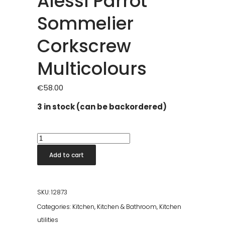
Alessi Parrot
Sommelier
Corkscrew
Multicolours
€
58.00
3 in stock (can be backordered)
Alessi
Parrot
Add to cart
Sommelier
Corkscrew
Multicolours
SKU:
12873
quantity
Categories:
Kitchen
,
Kitchen & Bathroom
,
Kitchen
utilities