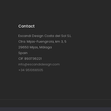
Contact
Escandi Design Costa del Sol S.L.
Ctra. Mijas-Fuengirola, km 3, 5
29650 Mijas, Málaga
Spain
CIF: B93736221
info@escandidesign.com
+34 951068505